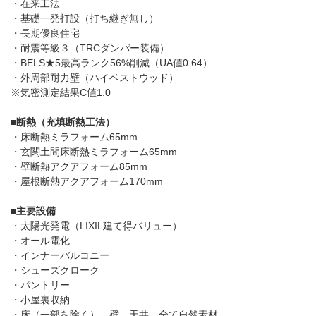
・在来工法
・基礎一発打設（打ち継ぎ無し）
・長期優良住宅
・耐震等級３（TRCダンパー装備）
・BELS★5最高ランク56%削減（UA値0.64）
・外周部耐力壁（ハイベストウッド）
※気密測定結果C値1.0
■断熱（充填断熱工法）
・床断熱ミラフォーム65mm
・玄関土間床断熱ミラフォーム65mm
・壁断熱アクアフォーム85mm
・屋根断熱アクアフォーム170mm
■主要設備
・太陽光発電（LIXIL建て得バリュー）
・オール電化
・インナーバルコニー
・シューズクローク
・パントリー
・小屋裏収納
・床（一部を除く）、壁、天井 全て自然素材