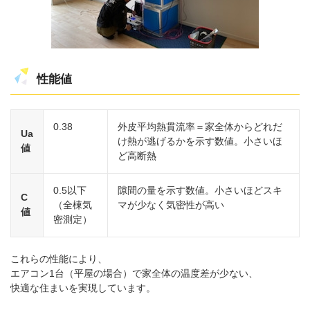
性能値
0.38
外皮平均熱貫流率＝家全体からどれだ
Ua
け熱が逃げるかを示す数値。小さいほ
値
ど高断熱
0.5以下
隙間の量を示す数値。小さいほどスキ
C
（全棟気
マが少なく気密性が高い
値
密測定）
これらの性能により、
エアコン1台（平屋の場合）で家全体の温度差が少ない、
快適な住まいを実現しています。