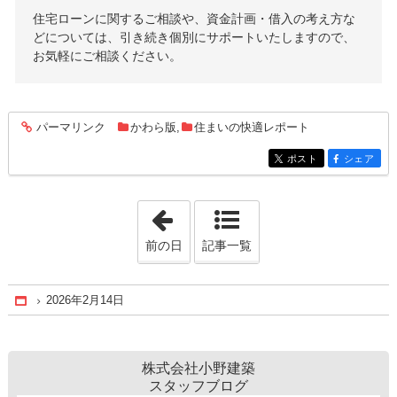
住宅ローンに関するご相談や、資金計画・借入の考え方な
どについては、引き続き個別にサポートいたしますので、
お気軽にご相談ください。
パーマリンク
かわら版
,
住まいの快適レポート
entry211
ポスト
シェア
entry211
entry211
「2024年11月 1日」
前の日
記事一覧
2026年2月14日
Home
株式会社小野建築
スタッフブログ